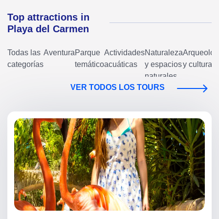
Top attractions in
Playa del Carmen
Todas las
Aventura
Parque
Actividades
Naturaleza
Arqueolog
categorías
temático
acuáticas
y espacios
y cultura
naturales
VER TODOS LOS TOURS